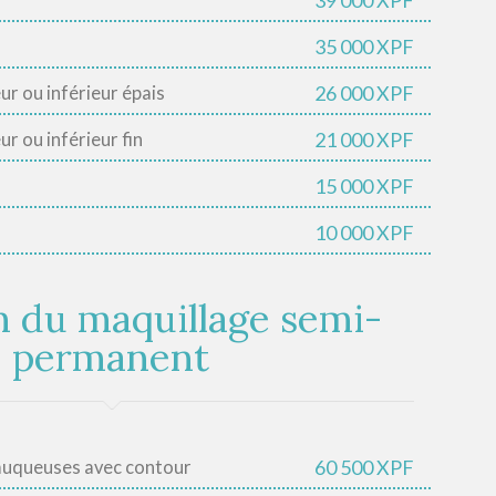
39 000 XPF
35 000 XPF
26 000 XPF
eur ou inférieur épais
21 000 XPF
ur ou inférieur fin
15 000 XPF
10 000 XPF
n du maquillage semi-
permanent
60 500 XPF
muqueuses avec contour