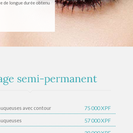
age de longue durée obtenu
lage semi-permanent
75 000 XPF
muqueuses avec contour
57 000 XPF
muqueuses