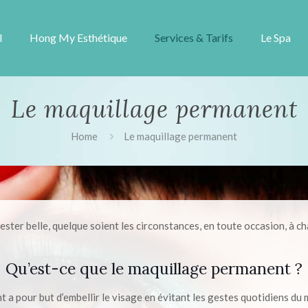
l
Hong My Esthétique
Services & Tarifs
Le Spa
Le maquillage permanent
Home
Le maquillage permanent
rester belle, quelque soient les circonstances, en toute occasion, à ch
Qu’est-ce que le maquillage permanent ?
 a pour but d’embellir le visage en évitant les gestes quotidiens du 