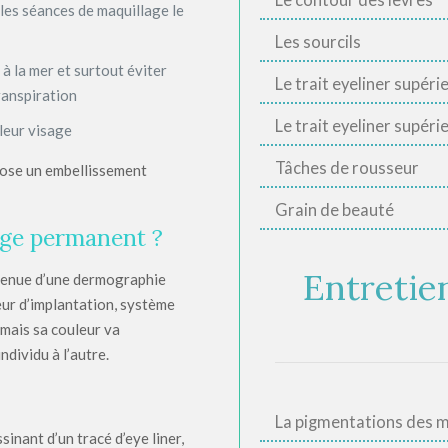
Le contour des lèvres
iles séances de maquillage le
Les sourcils
 à la mer et surtout éviter
Le trait eyeliner supéri
transpiration
Le trait eyeliner supérie
 leur visage
Tâches de rousseur
pose un embellissement
Grain de beauté
age permanent ?
Entretie
 tenue d’une dermographie
eur d’implantation, système
 mais sa couleur va
ndividu à l’autre.
La pigmentations des 
sinant d’un tracé d’eye liner,