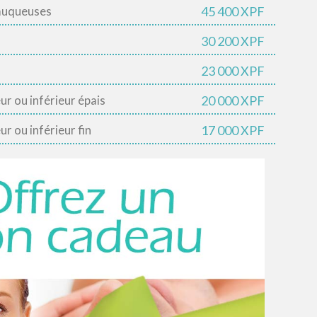
45 400 XPF
muqueuses
30 200 XPF
23 000 XPF
20 000 XPF
eur ou inférieur épais
17 000 XPF
ur ou inférieur fin